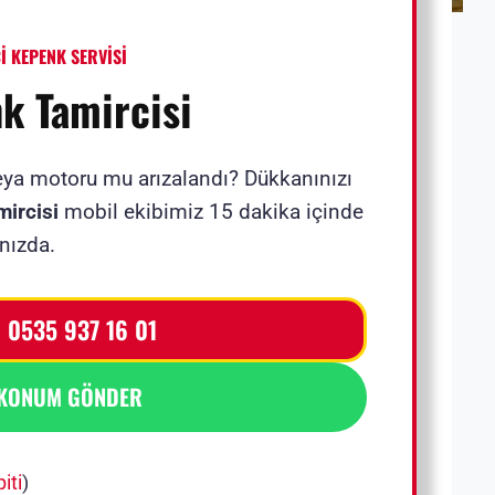
İ KEPENK SERVİSİ
k Tamircisi
eya motoru mu arızalandı? Dükkanınızı
ircisi
mobil ekibimiz 15 dakika içinde
nızda.
 0535 937 16 01
 KONUM GÖNDER
iti
)