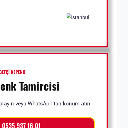
BETÇİ KEPENK
penk Tamircisi
rayın veya WhatsApp’tan konum atın.
 0535 937 16 01