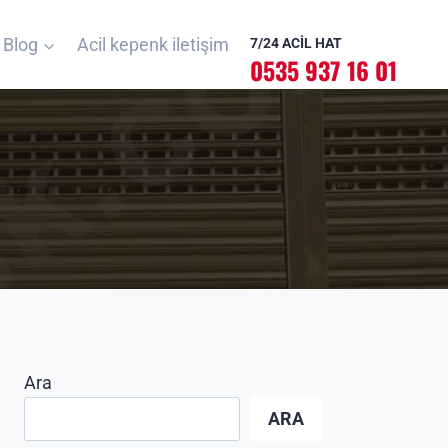
Blog
Acil kepenk iletişim
7/24 ACİL HAT
0535 937 16 01
Ara
ARA