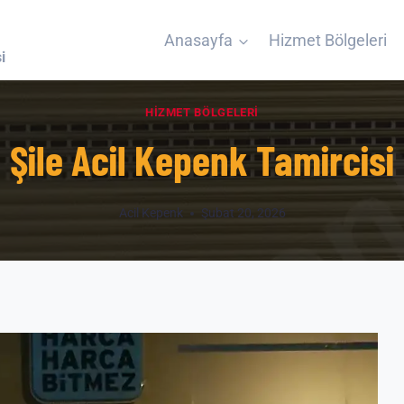
Anasayfa
Hizmet Bölgeleri
i
HIZMET BÖLGELERI
Şile Acil Kepenk Tamircisi
Acil Kepenk
Şubat 20, 2026