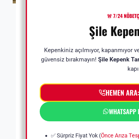
🚨 7/24 NÖBETÇ
Şile Kepen
Kepenkiniz açılmıyor, kapanmıyor v
güvensiz bırakmayın!
Şile Kepenk Tam
kapı
HEMEN ARA:
WHATSAPP
✅ Sürpriz Fiyat Yok (
Önce Arıza Tesp