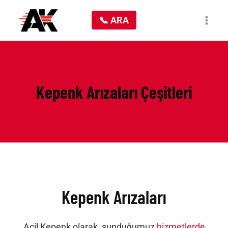
Skip
📞 ARA
to
content
Kepenk Arızaları Çeşitleri
Kepenk Arızaları
Acil Kepenk olarak, sunduğumuz
hizmetlerde