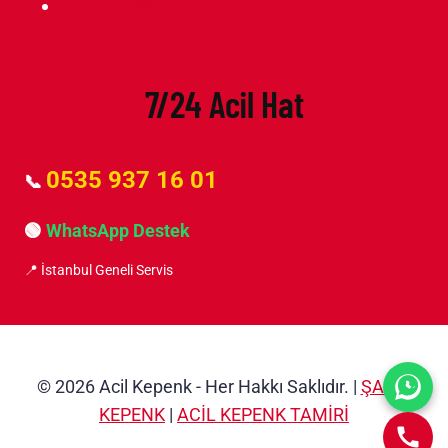
Site Haritası
7/24 Acil Hat
0535 937 16 01
📞
🟢
WhatsApp Destek
📍 İstanbul Geneli Servis
© 2026 Acil Kepenk - Her Hakkı Saklıdır. |
ŞANLI
KEPENK
|
ACİL KEPENK TAMİRİ