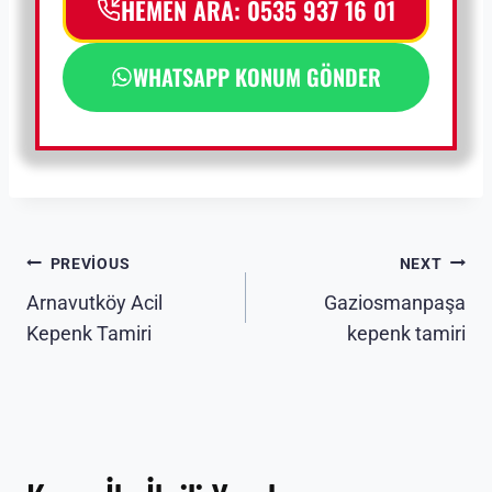
HEMEN ARA: 0535 937 16 01
WHATSAPP KONUM GÖNDER
Yazı
PREVIOUS
NEXT
Arnavutköy Acil
Gaziosmanpaşa
gezinmesi
Kepenk Tamiri
kepenk tamiri