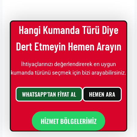
Hangi Kumanda Türü Diye
Dert Etmeyin Hemen Arayın
İhtiyaçlarınızı değerlendirerek en uygun
kumanda türünü seçmek için bizi arayabilirsiniz.
WHATSAPP’TAN FİYAT AL
HEMEN ARA
HİZMET BÖLGELERİMİZ