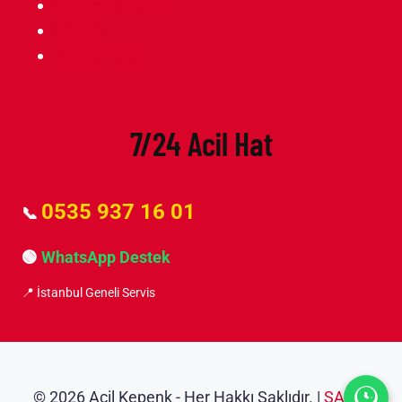
Hizmet Bölgeleri
İletişim
Site Haritası
7/24 Acil Hat
0535 937 16 01
📞
🟢
WhatsApp Destek
📍 İstanbul Geneli Servis
© 2026 Acil Kepenk - Her Hakkı Saklıdır. |
ŞANLI