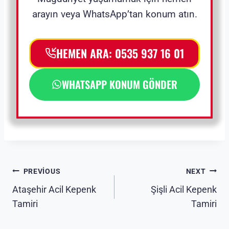
arayın veya WhatsApp’tan konum atın.
HEMEN ARA: 0535 937 16 01
WHATSAPP KONUM GÖNDER
Yazı
PREVIOUS
NEXT
Ataşehir Acil Kepenk
Şişli Acil Kepenk
gezinmesi
Tamiri
Tamiri