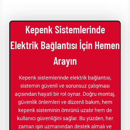
Kepenk Sistemlerinde
Elektrik Bağlantısı İçin Hemen
Arayın
Kepenk sistemlerinde elektrik bağlantısı,
sistemin güvenli ve sorunsuz çalışması
açısından hayati bir rol oynar. Doğru montaj,
güvenlik önlemleri ve düzenli bakım, hem
kepenk sisteminin ömrünü uzatır hem de
kullanıcı güvenliğini sağlar. Bu yüzden, her
zaman işin uzmanından destek almalı ve