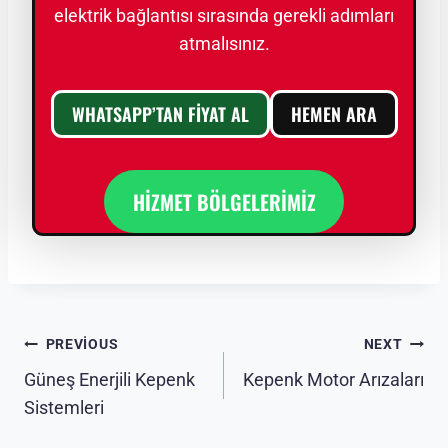
elektrik bağlantısı sırasında gerekli adımları
atmalısınız.
WHATSAPP’TAN FİYAT AL
HEMEN ARA
HİZMET BÖLGELERİMİZ
Yazı
PREVIOUS
NEXT
Güneş Enerjili Kepenk
Kepenk Motor Arızaları
gezinmesi
Sistemleri