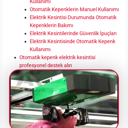
Kullanımı
Otomatik Kepenklerin Manuel Kullanımı
Elektrik Kesintisi Durumunda Otomatik
Kepenklerin Bakımı
Elektrik Kesintilerinde Güvenlik İpuçları
Elektrik Kesintisinde Otomatik Kepenk
Kullanımı
Otomatik kepenk elektrik kesintisi
profesyonel destek alın