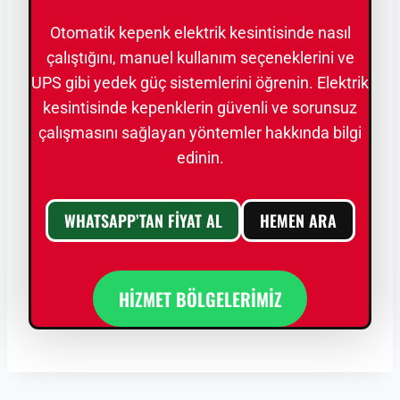
Otomatik kepenk elektrik kesintisinde nasıl
çalıştığını, manuel kullanım seçeneklerini ve
UPS gibi yedek güç sistemlerini öğrenin. Elektrik
kesintisinde kepenklerin güvenli ve sorunsuz
çalışmasını sağlayan yöntemler hakkında bilgi
edinin.
WHATSAPP’TAN FİYAT AL
HEMEN ARA
HİZMET BÖLGELERİMİZ