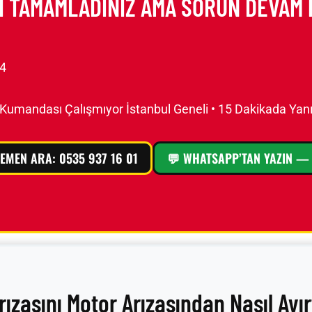
İ TAMAMLADINIZ AMA SORUN DEVAM 
4
Kumandası Çalışmıyor İstanbul Geneli • 15 Dakikada Yanı
EMEN ARA: 0535 937 16 01
💬 WHATSAPP’TAN YAZIN — 
zasını Motor Arızasından Nasıl Ayır