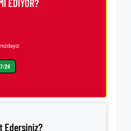
MI EDİYOR?
nızdayız
7/24
t Edersiniz?