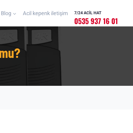
Blog
Acil kepenk iletişim
7/24 ACİL HAT
0535 937 16 01
 mu?