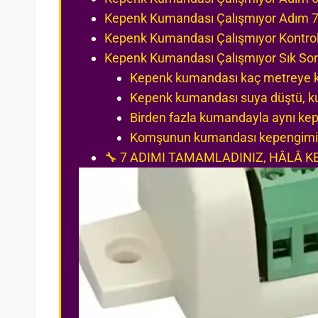
Kepenk Kumandası Çalışmıyor Adım 7:
Kepenk Kumandası Çalışmıyor Kontrol L
Kepenk Kumandası Çalışmıyor Sık Sor
Kepenk kumandası kaç metreye ka
Kepenk kumandası suya düştü, kurt
Birden fazla kumandayla aynı kepe
Komşunun kumandası kepengimi a
🔧 7 ADIMI TAMAMLADINIZ, HÂLÂ 