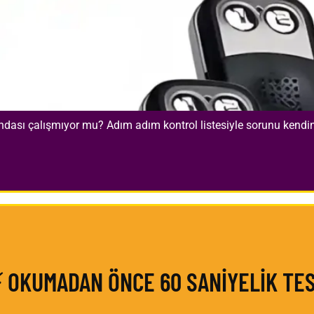
ası çalışmıyor mu? Adım adım kontrol listesiyle sorunu kendini
 OKUMADAN ÖNCE 60 SANİYELİK TE