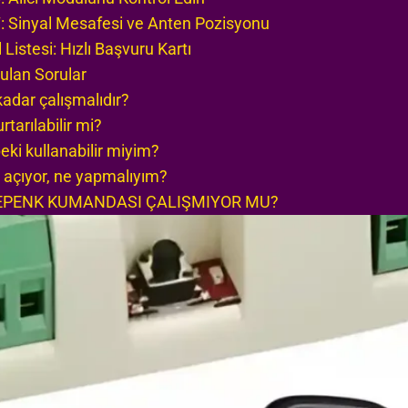
 Sinyal Mesafesi ve Anten Pozisyonu
istesi: Hızlı Başvuru Kartı
ulan Sorular
dar çalışmalıdır?
arılabilir mi?
ki kullanabilir miyim?
çıyor, ne yapmalıyım?
KEPENK KUMANDASI ÇALIŞMIYOR MU?