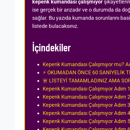
kepenk kumandası çalışmıyor
şikayetlerin
ise gerçek bir arızadır ve o durumda da doğ
sağlar. Bu yazıda kumanda sorunlarını basi
listede bulacaksınız.
İçindekiler
Kepenk Kumandası Çalışmıyor mu? Adı
⚡ OKUMADAN ÖNCE 60 SANİYELİK T
🚨 LİSTEYİ TAMAMLADINIZ AMA SO
Kepenk Kumandası Çalışmıyor Adım 1: 
Kepenk Kumandası Çalışmıyor Adım 2: 
Kepenk Kumandası Çalışmıyor Adım 3: 
Kepenk Kumandası Çalışmıyor Adım 4:
Kepenk Kumandası Çalışmıyor Adım 5
Kepenk Kumandası Çalışmıyor Adım 6: 