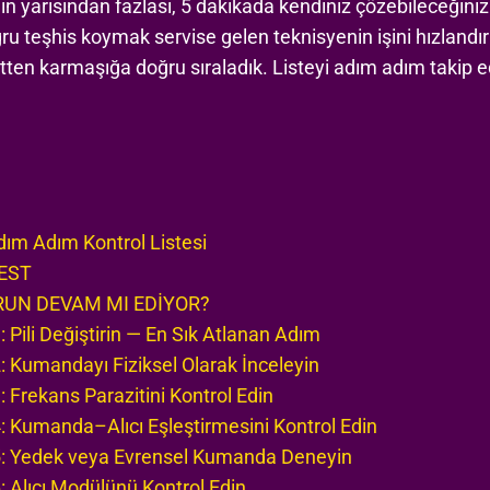
in yarısından fazlası, 5 dakikada kendiniz çözebileceğiniz
ru teşhis koymak servise gelen teknisyenin işini hızlandırı
tten karmaşığa doğru sıraladık. Listeyi adım adım takip 
m Adım Kontrol Listesi
EST
RUN DEVAM MI EDİYOR?
Pili Değiştirin — En Sık Atlanan Adım
Kumandayı Fiziksel Olarak İnceleyin
Frekans Parazitini Kontrol Edin
 Kumanda–Alıcı Eşleştirmesini Kontrol Edin
: Yedek veya Evrensel Kumanda Deneyin
Alıcı Modülünü Kontrol Edin