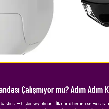
dası Çalışmıyor mu? Adım Adım Ko
bastınız — hiçbir şey olmadı. İlk dürtü hemen servisi ar