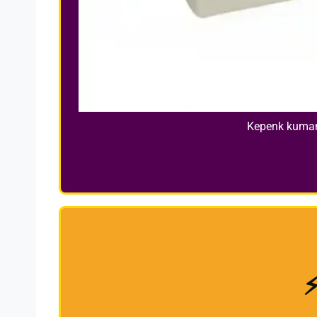
Kepenk kumand
⚡