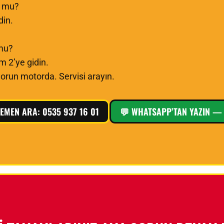
r mu?
din.
 mu?
 2’ye gidin.
run motorda. Servisi arayın.
EMEN ARA: 0535 937 16 01
💬 WHATSAPP’TAN YAZIN — 