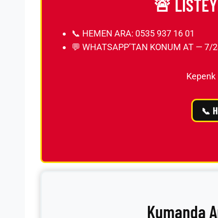
🚨 LİSTEY
📞 HEMEN ARA: 0535 937 16 01
💬 WHATSAPP’TAN KONUM AT — 7/2
Kepenk 
📞 H
Kumanda Arı