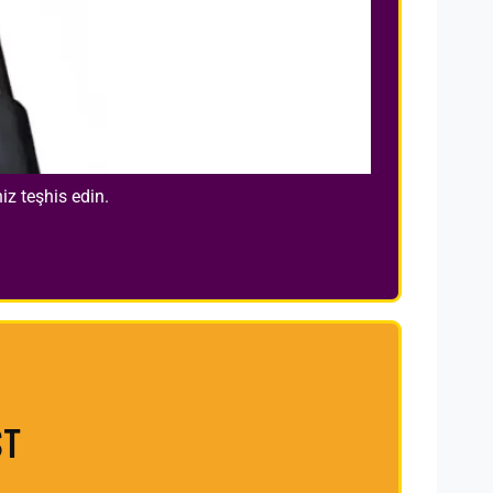
z teşhis edin.
ST