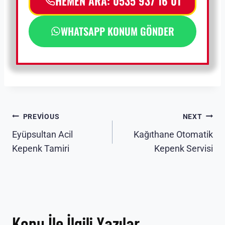
HEMEN ARA: 0535 937 16 01
WHATSAPP KONUM GÖNDER
Yazı
PREVIOUS
NEXT
Eyüpsultan Acil
Kağıthane Otomatik
gezinmesi
Kepenk Tamiri
Kepenk Servisi
Konu İle İlgili Yazılar